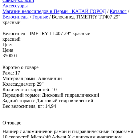
Санки-коляски
Аксессуары
Магазин велосипедов в Перми - КАТАЙ ГОРОД
/
Каталог
/
Велосипеды
/
Горные
/ Велосипед TIMETRY TT407 29"
красный
Велосипед TIMETRY TT407 29" красный
красный
Цвет
Цена
35000
i
Коротко о товаре
Рама: 17
Материал рамы: Алюминий
Колеса:диаметр 29"
Количество скоростей: 10
Передний тормоз: Дисковый гидравлический
Задний тормоз: Дисковый гидравлический
Вес велосипеда, кг: 14,94
О товаре
Найнер с алюминиевой рамой и гидравлическими тормозами.
10 скоростей Microshift Advent X с широким диапазоном